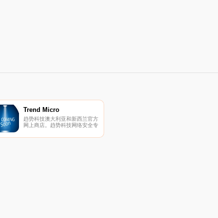
Trend Micro
趋势科技澳大利亚和新西兰官方
网上商店。趋势科技网络安全专
家为您的家人提供最佳的在线保
护。 使用适用于Mac、PC和移
动设备的领先防病软件、阻止恶
意软件、勒索软件、网络钓鱼和
不断发展的。