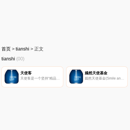
首页
>
tianshi
>
正文
tianshi
(00)
天使客
嫣然天使基金
天使客是一个坚持“精品路线”的股权众筹平台，众筹项目包括天使阶段、A轮、B轮以及新三板相关等优质项目，同时，天使客积极展开与各大机构的合作。
嫣然天使基金(Smile angel Foundation )是由李亚鹏、王菲倡导发起，在中国红十字基金会的支持和管理下设立的专项公益基金，2006年11月21日正式启动。