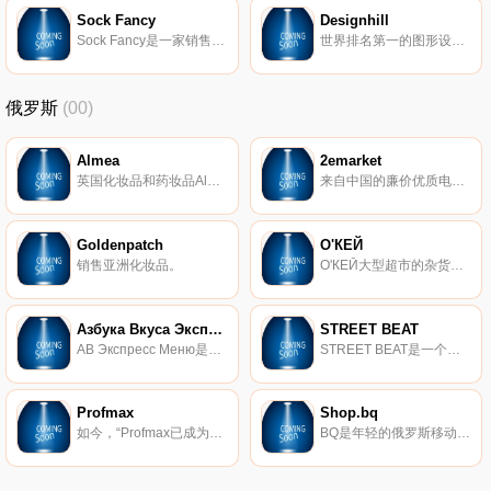
Sock Fancy
Designhill
Sock Fancy是一家销售独一无二的袜子的零售店。
世界排名第一的图形设计网站，包括Web、模板、T恤等。与顶级图形设计师合作，并获得100％退款保证！
俄罗斯
(00)
Almea
2emarket
英国化妆品和药妆品Almea的在线商店。Almea是一种独特的化妆品，其天然成分为基础，可显露出您的自然之美。
来自中国的廉价优质电子产品。 放映机、电视机顶盒、测量仪器以及用于家庭和花园的小工具。您可以从我们这里购买最适合您家的小工具。莫斯科所有商品都有现货。
Goldenpatch
О'КЕЙ
销售亚洲化妆品。
О'КЕЙ大型超市的杂货和商品交付在线服务。
Азбука Вкуса Экспресс
STREET BEAT
АВ Экспресс Меню是Азбука Вкуса商店的现成食品和必需品，交货时间为30分钟。
STREET BEAT是一个由多个品牌商店组成的网络，其中展示世界运动和生活方式品牌的鞋子、服装和配件：Nike、Jordan、adidas Originals、Reebok Classic、New Balance、Asics、Puma、Vans、Converse、Saucony、Timberland、The North Face、New Era等许多制造商。
Profmax
Shop.bq
如今，“Profmax已成为乌拉尔联邦区休闲服装和鞋类销售的领导者之一。现在，Profmax在斯维尔德洛夫斯克、车里雅宾斯克、秋明州和库尔干地区拥有43家自有商店，而且这一清单还在不断扩大。自2010年以来，一家在线商店开始运营，业务遍及俄罗斯。www.profmax.pro网站为整个家庭提供了广泛的产品。
BQ是年轻的俄罗斯移动电子品牌。我们以可承受的价格段生产商品。在这里，您可以找到实用的现代平板电脑、明亮便捷的手机以及我们产品的便携式设备和配件。完整的产品范围可在shop.bq.ru网站上找到。