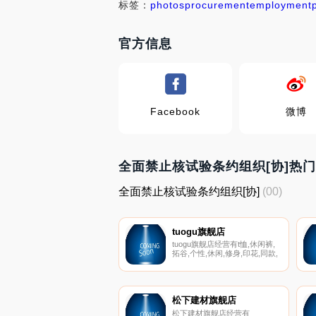
标签：
photos
procurement
employment
官方信息
Facebook
微博
全面禁止核试验条约组织[协]热
全面禁止核试验条约组织[协]
(00)
tuogu旗舰店
tuogu旗舰店经营有t恤,休闲裤,
拓谷,个性,休闲,修身,印花,同款,
圆领,夏装,大码,女装,女裤,宽松,
打底衫,拼接,新品,新款,时尚,春
装,显瘦,欧美,破洞,镂空,半身裙,
毛针织衫,牛仔裤,背心吊带。
松下建材旗舰店
松下建材旗舰店经营有