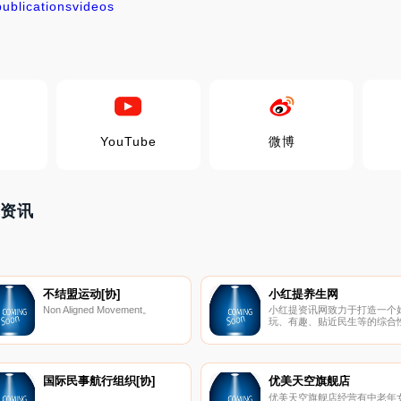
publications
videos
YouTube
微博
门资讯
不结盟运动[协]
小红提养生网
Non Aligned Movement。
小红提资讯网致力于打造一个
玩、有趣、贴近民生等的综合
新闻资讯平台,包含热门、搞
笑、养生堂、私房话、八卦精
科技咖、财经迷、汽车控、生
家、时尚圈等频道,同时会智能
分析你的兴趣爱好,为你推荐感
国际民事航行组织[协]
优美天空旗舰店
兴趣的内容。
优美天空旗舰店经营有中老年