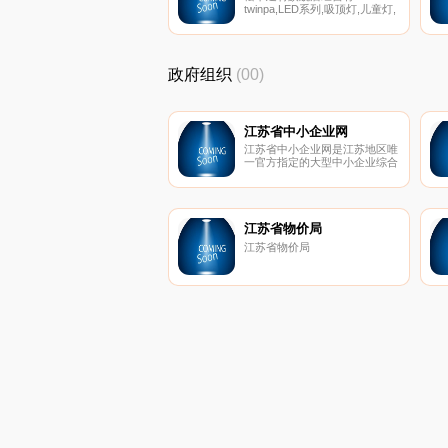
twinpa,LED系列,吸顶灯,儿童灯,
厨房灯,32W/22W吸顶灯卧
室,72W吸顶灯客厅,门廊过道,小
型灯,镜前灯,筒灯,光源,台灯,浴
霸,天排扇,送风机,换气扇,开关插
政府组织
(00)
座,简尚系列开关插座,简尚开关,
简尚插座,佳典纯系列开关插座,
佳典纯系列开关,佳典纯系列插
座,佳典饰系列开关插座,佳典饰
系列开关,佳典饰系列插座,佳典
江苏省中小企业网
饰香槟金,佳典饰晶钻灰,佳典饰
江苏省中小企业网是江苏地区唯
珍珠白,宏彩系列开关插座,宏彩
一官方指定的大型中小企业综合
系列开关,宏彩系列插座,亮彩系
公共服务平台；是由江苏省经信
列开关插座,亮彩系列开关,亮彩
委、中小企业局主办，面向政
系列插座。
府、中小企业及中介服务机构提
供全面综合服务的公共信息门户
网站。
江苏省物价局
江苏省物价局