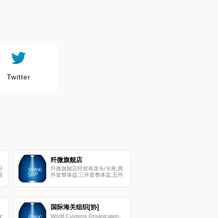
Twitter
纤微旗舰店
好
纤微旗舰店经营有龙头/卡座,两
性
件套整体盆,三件套整体盆,五件
套整体盆,艺术台盆/按风格找,简
、
约风格,古典风格,韵味青花,田园
活
风格,日韩和风,地中海风格,马塞
克风格,创意自由型,艺术台盆/按
盆型找,罗汉型台盆,雕刻型台盆,
国际海关组织[协]
直筒型台盆,水浅型台盆,斗笠型
女
World Customs Organization。