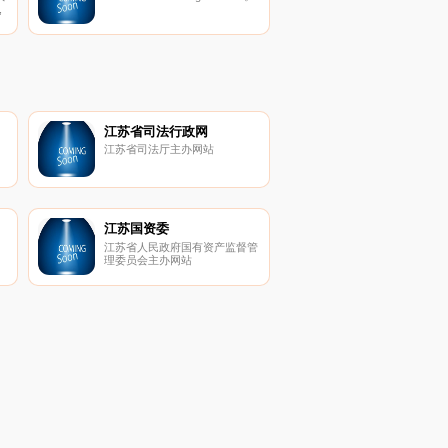
台盆,艺术拖把池,现代拖把池,复
,
古拖把池,田园拖把池,简约拖把
池,连体拖把池,卫浴/水龙头,拖把
,
池龙头,竹节全铜龙头,欧式全铜
龙头,现代电镀龙头,欧式镀金龙
头,复古全铜龙头,创意全铜龙头,
卫浴/五金配件,电镀角阀,防臭地
漏。
江苏省司法行政网
江苏省司法厅主办网站
江苏国资委
江苏省人民政府国有资产监督管
理委员会主办网站