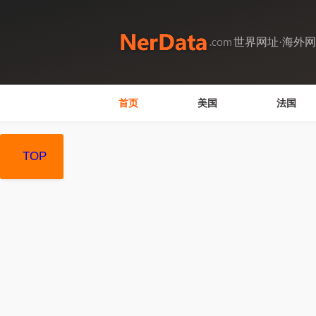
世界网址·海外
首页
美国
法国
TOP
TOP