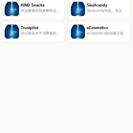
KIND Snacks
Skullcandy
有益健康的燕麦棒和谷物。
Skullcandy耳机、真正的无线耳塞、扬声器等。
Trustpilot
eCosmetics
我们都是关于消费者的评论。从像您这样的购物者那里获得真实的内幕故事。立即在Trustpilot上阅读、撰写和分享评论。
eCosmetics的创建目的是为您节省多达50％的皮肤护理、护发和您喜爱的化妆品费用，而无需离开家中。我们以最受欢迎的品牌和一流的客户服务为特色，将产品和节省的资金直接提供给您。