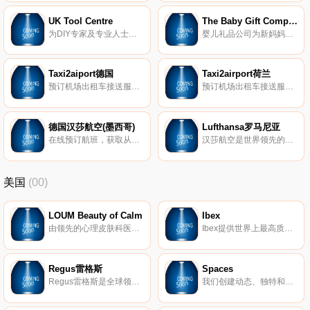
UK Tool Centre
The Baby Gift Company
为DIY专家及专业人士提供15000多件工具及产品。优惠和巨大的范围，所有订单超过75英镑免费送货。
婴儿礼品公司为新妈妈和婴儿提供卓越的客户服务和优质礼品篮。
Taxi2aiport德国
Taxi2airport荷兰
预订机场出租车接送服务，全世界。
预订机场出租车接送服务，全世界。
德国汉莎航空(墨西哥)
Lufthansa罗马尼亚
在线预订航班，获取从墨西哥城到慕尼黑、法兰克福、罗马、巴黎和世界各地的其他目的地的最优惠价格。
汉莎航空是世界领先的航空公司之一，为100多个国家的410多个目的地提供服务。 每年有超过7000万乘客信任汉莎航空。
美国
(00)
LOUM Beauty of Calm
Ibex
由领先的心理皮肤科医生开发，我们的清洁、无残酷和素食主义者的护肤产品在临床上已证明可以消除压力对皮肤的影响。 因为没有什么比平静更美。
Ibex提供世界上最高质量的美利奴羊毛服装。我们的外套以其顶级的质量和性能在男女之间非常受欢迎。
Regus雷格斯
Spaces
Regus雷格斯是全球领先的工作区提供商。我们建立了无与伦比的办公、协作和会议空间网络，供公司在全球每个城市使用。它是支持每个商机的基础架构。
我们创建动态、独特和创业的空间，以帮助您在我们的团队了解所有后台物流和服务的同时进行思考，创建和协作。在Spaces，我们确保我们的社区可以专注于推动业务发展。