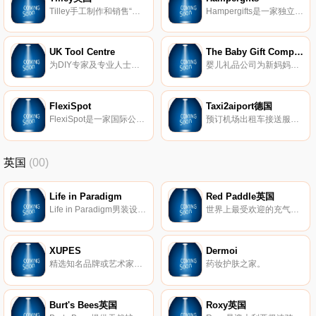
Tilley手工制作和销售“世界上最好的帽子”，自1980年以来在加拿大制造。
Hampergifts是一家独立的家族企业，成立于2005年。我们创造了美丽的手工制作的篮子和礼品篮，里面装满了来自英国及其他地区的手工食品和饮料。
UK Tool Centre
The Baby Gift Company
为DIY专家及专业人士提供15000多件工具及产品。优惠和巨大的范围，所有订单超过75英镑免费送货。
婴儿礼品公司为新妈妈和婴儿提供卓越的客户服务和优质礼品篮。
FlexiSpot
Taxi2aiport德国
FlexiSpot是一家国际公司，销售桌面支架、站立式办公桌、健身自行车和监视器支架。 在帮助客户在家中或办公室工作时享受站立的好处时，我们是专家。
预订机场出租车接送服务，全世界。
英国
(00)
Life in Paradigm
Red Paddle英国
Life in Paradigm男装设计，让男人在日常生活中感到坚强和无畏。每条生产线都是根据样式、质量和个人情况量身定制的。
世界上最受欢迎的充气式站立式冲浪板(SUP)。
XUPES
Dermoi
精选知名品牌或艺术家的二手和难寻手表、手袋、珠宝和艺术品。
药妆护肤之家。
Burt's Bees英国
Roxy英国