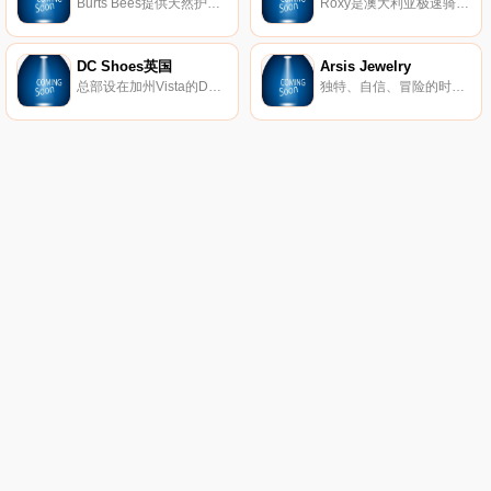
Burts Bees提供天然护肤产品，包括真正的天然护肤产品、护唇产品、婴儿产品等等。
Roxy是澳大利亚极速骑板(Quiksilver)公司旗下热点的品牌，Roxy休闲运动的设计理念受到众多年轻时尚达人的青睐。Roxy主要体现极限运动，自由、挑战的精神，该品牌的男女装、泳装、配饰等都集时尚与运动于一身。
DC Shoes英国
Arsis Jewelry
总部设在加州Vista的DC鞋业公司是引领滑板鞋业的一大品牌，DC的产品已经涵盖了专业滑板鞋、服装、滑雪产品等系列产品。而新推出的DC女装款式将包括鞋子、衣服、滑雪外套和滑雪靴等。随着越来越多的运动品牌推出女装系列，专业女式运动产品市场已经成为炙手可热的产品平台，相信会有更多更好的优秀女性主题专业产品出现在滑板市场中。
独特、自信、冒险的时尚珠宝。