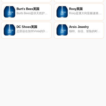
Burt's Bees英国
Roxy英国
Burts Bees提供天然护肤产品，包括真正的天然护肤产品、护唇产品、婴儿产品等等。
Roxy是澳大利亚极速骑板(Quiksilver)公司旗下热点的品牌，Roxy休闲运动的设计理念受到众多年轻时尚达人的青睐。Roxy主要体现极限运动，自由、挑战的精神，该品牌的男女装、泳装、配饰等都集时尚与运动于一身。
DC Shoes英国
Arsis Jewelry
总部设在加州Vista的DC鞋业公司是引领滑板鞋业的一大品牌，DC的产品已经涵盖了专业滑板鞋、服装、滑雪产品等系列产品。而新推出的DC女装款式将包括鞋子、衣服、滑雪外套和滑雪靴等。随着越来越多的运动品牌推出女装系列，专业女式运动产品市场已经成为炙手可热的产品平台，相信会有更多更好的优秀女性主题专业产品出现在滑板市场中。
独特、自信、冒险的时尚珠宝。