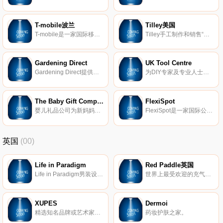
T-mobile波兰
Tilley美国
T-mobile是一家国际移动电话运营商。
Tilley手工制作和销售“世界上最好的帽子”，自1980年以来在加拿大制造。
Gardening Direct
UK Tool Centre
Gardening Direct提供一系列极具价值的优质植物，直接送到您家门口。
为DIY专家及专业人士提供15000多件工具及产品。优惠和巨大的范围，所有订单超过75英镑免费送货。
The Baby Gift Company
FlexiSpot
婴儿礼品公司为新妈妈和婴儿提供卓越的客户服务和优质礼品篮。
FlexiSpot是一家国际公司，销售桌面支架、站立式办公桌、健身自行车和监视器支架。 在帮助客户在家中或办公室工作时享受站立的好处时，我们是专家。
英国
(00)
Life in Paradigm
Red Paddle英国
Life in Paradigm男装设计，让男人在日常生活中感到坚强和无畏。每条生产线都是根据样式、质量和个人情况量身定制的。
世界上最受欢迎的充气式站立式冲浪板(SUP)。
XUPES
Dermoi
精选知名品牌或艺术家的二手和难寻手表、手袋、珠宝和艺术品。
药妆护肤之家。