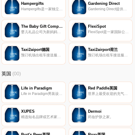
Hampergifts
Gardening Direct
Hampergifts是一家独立的家族企业，成立于2005年。我们创造了美丽的手工制作的篮子和礼品篮，里面装满了来自英国及其他地区的手工食品和饮料。
Gardening Direct提供一系列极具价值的优质植物，直接送到您家门口。
The Baby Gift Company
FlexiSpot
婴儿礼品公司为新妈妈和婴儿提供卓越的客户服务和优质礼品篮。
FlexiSpot是一家国际公司，销售桌面支架、站立式办公桌、健身自行车和监视器支架。 在帮助客户在家中或办公室工作时享受站立的好处时，我们是专家。
Taxi2aiport德国
Taxi2airport荷兰
预订机场出租车接送服务，全世界。
预订机场出租车接送服务，全世界。
英国
(00)
Life in Paradigm
Red Paddle英国
Life in Paradigm男装设计，让男人在日常生活中感到坚强和无畏。每条生产线都是根据样式、质量和个人情况量身定制的。
世界上最受欢迎的充气式站立式冲浪板(SUP)。
XUPES
Dermoi
精选知名品牌或艺术家的二手和难寻手表、手袋、珠宝和艺术品。
药妆护肤之家。
Burt's Bees英国
Roxy英国