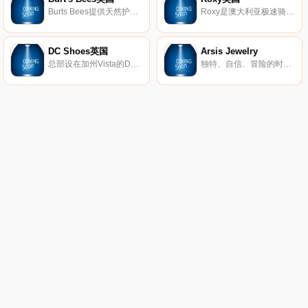
Burts Bees提供天然护肤产品，包括真正的天然护肤产品、护唇产品、婴儿产品等等。
Roxy是澳大利亚极速骑板(Quiksilver)公司旗下热点的品牌，Roxy休闲运动的设计理念受到众多年轻时尚达人的青睐。Roxy主要体现极限运动，自由、挑战的精神，该品牌的男女装、泳装、配饰等都集时尚与运动于一身。
DC Shoes英国
Arsis Jewelry
总部设在加州Vista的DC鞋业公司是引领滑板鞋业的一大品牌，DC的产品已经涵盖了专业滑板鞋、服装、滑雪产品等系列产品。而新推出的DC女装款式将包括鞋子、衣服、滑雪外套和滑雪靴等。随着越来越多的运动品牌推出女装系列，专业女式运动产品市场已经成为炙手可热的产品平台，相信会有更多更好的优秀女性主题专业产品出现在滑板市场中。
独特、自信、冒险的时尚珠宝。