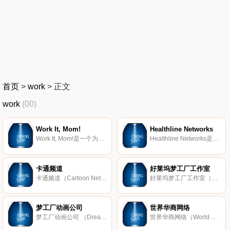
首页
>
work
>
正文
work
(00)
Work It, Mom!
Healthline Networks
Work It, Mom!是一个为妈妈们丰富生活的社交网站。妈妈用户们可以通过博客，社区资源或社交等方式来分享她们的想法、经验和建议等，从而丰富自己的生活乐趣，赶走家庭和工作带来的疲劳。
Healthline Networks是美国著名的医疗健康信息搜索网络公司，主要提供健康咨询和技术方案，于1999年成立。该公司根据医疗健康领域的特点，创建了一套独特的分类系统，以便让用户深入了解自己的健康状况和病情。
卡通频道
好莱坞梦工厂工作室
卡通频道（Cartoon Network；简称：CN）是美国透纳广播公司（Turner Brocasting System；TBS）旗下的一个动画频道，于1992年10月1日正是在美国开播，后与TBS一起被 时代华纳 收购。目前，CN在美国、英国、香港、、马来西亚等地播出
好莱坞梦工厂工作室（DreamWorks Studios）是美国领先的电影、电视节目和电视游戏制作公司，位居全美前十名。梦工厂是由史蒂 文斯皮尔伯格、杰弗瑞卡森伯格和大卫格芬三位创始人于1994年10月创建的，其产品包括电影、动画片
梦工厂动画公司
世界华商网络
梦工厂动画公司 （DreamWorks Animation SKG, Inc.）是由梦工厂工作室的动画部门于2004年拆分而成立的，其动画影片原是由派拉蒙影业发行，后于2013年由20世纪福克斯发行。其经典的代表作品有《马达加斯加》、《功夫熊猫》、《驯龙
世界华商网络（World Chinese Business Network）是一个专门联系世界各地华人企业的大型商业资讯站点，也是新加坡规模最大的商业中文网，是由新加坡中华总商会于1995年12月首创，后于1999年10月在澳洲墨尔本举行的第五届世界华商大