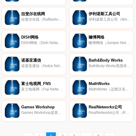
拉斐尔在线网
伊利诺斯工具公司
拉斐尔在线（Raffaello-network）意大利著名的热销奢侈品排名购物网站，为消费者提供服饰、包包、手袋、领带、鞋履、配饰等各种商品的同时，还提供各大奢侈品牌的销售排名信息，让消费者随时掌握一手的时尚资讯。此外，该
伊利诺斯工具公司（Illinois Tool Works；简称：ITW； NYSE： ITW）全球著名的专业工程配件和工业系统产品生产商，于1912年成立，拥有悠久的历史，总部设在伊立诺州芝加哥，致力于从事高性能紧固系统，机械和化学紧固系统，专用
DISH网络
瞻博网络
DISH网络（Dish Network）美国著名的卫星服务供应商，总部设在科罗拉多州子午圈，主要提供卫星电视、卫星网络、广播等服务，在 《福布斯》 2014年全球企业2000强中位居第520位。
瞻博网络（Juniper Networks）是纽交所上市公司（NYSE:JNPR），成立于1996年，总部位于美国加州森尼维尔，主要产品为网络通讯设备，包括路由器、交换机
诺基亚通信
Bath&Body Works
诺基亚通信（Nokia Networks，原诺基亚西本子通信）是芬兰的一家电信解决方案供应商，成立于2007年，由原西本子公司通讯集团与诺基亚网络事业群合并而成
BathBody Works美国本土最畅销的沐浴类品牌，走平价路线，深受女性消费者的喜爱，与 维多利亚的秘 密一起同属 L品牌集团 旗下，主要提供身体乳液、沐浴乳、身体喷雾等沐浴和身体护理产品，以水果芳香著称。
富士电视网_FNS
MathWorks
富士电视网（Fuji Network System，FNS）是日本的一个电视联播网，成立于1969年，以 富士电视台 、 关西电视台 为核心。
MathWorks（迈斯沃克）是美国的一家计算软件公司，成立于1984年，总部位于马萨诸塞州内蒂克市，主要开发科学计算和基于模型设计的软件，著名产品包括 MATLAB 和Simulink。
Games Workshop
RealNetworks公司
Games Workshop是英国的一家游戏开发商，成立于1975年，总部位于诺丁汉，发行过多款战争游戏，包括《战锤奇幻战役》《战锤40000》等。
RealNetworks公司（RealNetworks, Inc.）是美国的一家软件开发商，成立于1995年，总部位于西雅图，主要开发视频播放、编辑软件，产品包括著名的RealPlayer播放器。