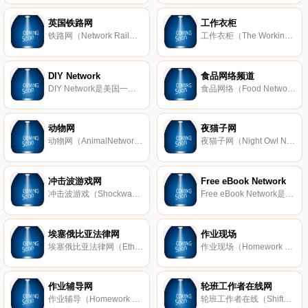
英国铁路网
工作衣柜
铁路网（Network Rail）是英国最权威的铁路系统网站，负责运行、维护和发展英国的铁轨、信号、桥梁、隧道、平交路口、高架桥和17个主要车站，主要提供车站信息、改善铁路、列车时刻表、招聘等信息。
工作衣柜（The Working Wardrobe）是美国一个专门为职场男女们提供时尚指导的博客网站。
DIY Network
食品网络频道
DIY Network是美国一个有关家居DIY的频道，隶属于Scripps Networks Interactive旗下，于1999年创建。该节目也在日本和菲律宾播出。
食品网络（Food Network）是美国著名的食物烹饪电视频道，主要播出有关美食和烹饪的节目。
动物网
夜猫子网
动物网（AnimalNetwork）是宠物杂志界龙头I-5出版物有限责任公司的特殊兴趣网站中心，主要服务对象包括全球宠物爱好者、宠物零售商、兽医、饲养员、宠物专家等群体。
夜猫子网（Night Owl Network）是加拿大一个专门为熬夜加班族或夜间工作者提供相关资源和文章、在线论坛等在线服务的网站。
冲击波游戏网
Free eBook Network
冲击波游戏（Shockwave）是美国一个游戏网站，于1998年创建，隶属于美国传媒业巨头维亚康姆 （Viacom）子公司MTV Networks的旗下，总部设在旧金山。该网站游戏种类繁多，大多可以免费，部分游戏可以免费试玩，正式版本需要付费
Free eBook Network是美国知名的读书网站，致力于为读者提供优质免费的电子书，同时还对这些电子书进行了科学的分类，包括广告、商业、小说、金融、休闲娱乐等方面。用户只需提供一个E-mail地址即可免费下载电子书了。
埃塞俄比亚法律网
作业现场
埃塞俄比亚法律网（Ethiopian Law Network）是埃塞俄比亚最权威的法律网站，为民众提供全方位法律咨询服务（联邦法律和州法律），境内著名的法律公司和律师信息，法律出版物信息，以及法律论坛服务。
作业现场（Homework Spot）是美国提供免费性功课帮助和咨询的网站，内容覆盖从小学到高中所有学科的课程和材料信息。此外，该网站还建立了强大的参考中心，汇集了全球最好的图书馆和博物馆的资源，同时，还设有各种益智
作业辅导网
轮班工作者在线网
作业辅导（Homework Help）是美国一个专门帮助学生解决功课难题的网站，目标群体为4-12年级和高中升大学的学生，提供的教育产品也是独特创新的，包括学习软件和特色服务。
轮班工作者在线（Shiftworker Online）是一个专门介绍轮班工作、轮班工作的影响，以及提供轮班工作策略方法的网站，是由一名拥有21年轮班经验的工作人员Rob Laird创建的。